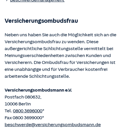
Beschwerdemanagement
Bundesministerium der Justiz und von der juris GmbH
betriebene Homepage
www.gesetze-im-internet.de
eingesehen und abgerufen werden.
Versicherungsombudsfrau
Neben uns haben Sie auch die Möglichkeit sich an die
Versicherungsombudsfrau zu wenden. Diese
außergerichtliche Schlichtungsstelle vermittelt bei
Meinungsverschiedenheiten zwischen Kunden und
Versicherern. Die Ombudsfrau für Versicherungen ist
eine unabhängige und für Verbraucher kostenfrei
arbeitende Schlichtungsstelle.
Versicherungsombudsmann e.V.
Postfach 080632,
10006 Berlin
Tel.
0800 3696000
*
Fax 0800 3699000*
beschwerde@versicherungsombudsmann.de