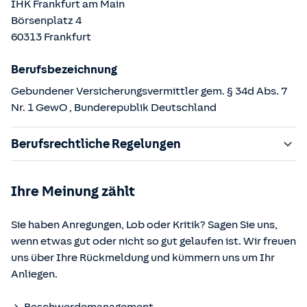
IHK Frankfurt am Main
Börsenplatz
4
60313
Frankfurt
Berufsbezeichnung
Gebundener Versicherungsvermittler gem. § 34d Abs. 7
Nr. 1 GewO
, Bunderepublik Deutschland
Berufsrechtliche Regelungen
§ 34d Gewerbeordnung (GewO)
Ihre Meinung zählt
§§ 59 – 68 Gesetz über den Versicherungsvertrag
(VVG)
Sie haben Anregungen, Lob oder Kritik? Sagen Sie uns,
§ 48b Versicherungsaufsichtsgesetz (VAG)
wenn etwas gut oder nicht so gut gelaufen ist. Wir freuen
Verordnung über die Versicherungsvermittlung und -
uns über Ihre Rückmeldung und kümmern uns um Ihr
beratung (VersVermV)
Anliegen.
Die berufsrechtlichen Regelungen können über die vom