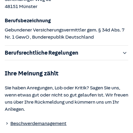
48151
Münster
Berufsbezeichnung
Gebundener Versicherungsvermittler gem. § 34d Abs. 7
Nr. 1 GewO
, Bunderepublik Deutschland
Berufsrechtliche Regelungen
§ 34d Gewerbeordnung (GewO)
Ihre Meinung zählt
§§ 59 – 68 Gesetz über den Versicherungsvertrag
(VVG)
Sie haben Anregungen, Lob oder Kritik? Sagen Sie uns,
§ 48b Versicherungsaufsichtsgesetz (VAG)
wenn etwas gut oder nicht so gut gelaufen ist. Wir freuen
Verordnung über die Versicherungsvermittlung und -
uns über Ihre Rückmeldung und kümmern uns um Ihr
beratung (VersVermV)
Anliegen.
Die berufsrechtlichen Regelungen können über die vom
Beschwerdemanagement
Bundesministerium der Justiz und von der juris GmbH