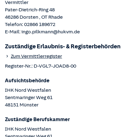
Vermittler
Pater-Dietrich-Ring 48
46286
Dorsten
, OT
Rhade
Telefon:
02866 189672
E-Mail:
ingo.pilkmann@hukvm.de
Zuständige Erlaubnis- & Registerbehörden
Zum Vermittlerregister
Register-Nr.:
D-VGL7-JOAD8-00
Aufsichtsbehörde
IHK Nord Westfalen
Sentmaringer Weg
61
48151
Münster
Zuständige Berufskammer
IHK Nord Westfalen
Sentmaringer Weg
61