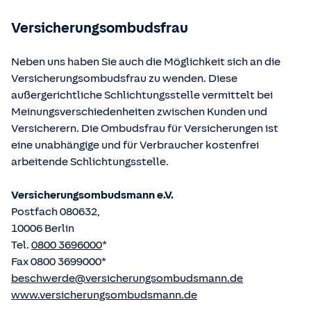
betriebene Homepage
www.gesetze-im-internet.de
eingesehen und abgerufen werden.
Versicherungsombudsfrau
Neben uns haben Sie auch die Möglichkeit sich an die
Versicherungsombudsfrau zu wenden. Diese
außergerichtliche Schlichtungsstelle vermittelt bei
Meinungsverschiedenheiten zwischen Kunden und
Versicherern. Die Ombudsfrau für Versicherungen ist
eine unabhängige und für Verbraucher kostenfrei
arbeitende Schlichtungsstelle.
Versicherungsombudsmann e.V.
Postfach 080632,
10006 Berlin
Tel.
0800 3696000
*
Fax 0800 3699000*
beschwerde@versicherungsombudsmann.de
www.versicherungsombudsmann.de