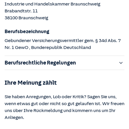
Industrie und Handelskammer Braunschweig
Brabandtstr.
11
38100
Braunschweig
Berufsbezeichnung
Gebundener Versicherungsvermittler gem. § 34d Abs. 7
Nr. 1 GewO
, Bunderepublik Deutschland
Berufsrechtliche Regelungen
§ 34d Gewerbeordnung (GewO)
Ihre Meinung zählt
§§ 59 – 68 Gesetz über den Versicherungsvertrag
(VVG)
Sie haben Anregungen, Lob oder Kritik? Sagen Sie uns,
§ 48b Versicherungsaufsichtsgesetz (VAG)
wenn etwas gut oder nicht so gut gelaufen ist. Wir freuen
Verordnung über die Versicherungsvermittlung und -
uns über Ihre Rückmeldung und kümmern uns um Ihr
beratung (VersVermV)
Anliegen.
Die berufsrechtlichen Regelungen können über die vom