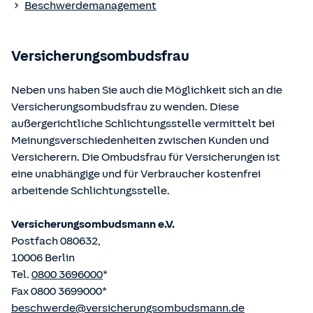
Beschwerdemanagement
Bundesministerium der Justiz und von der juris GmbH
betriebene Homepage
www.gesetze-im-internet.de
eingesehen und abgerufen werden.
Versicherungsombudsfrau
Neben uns haben Sie auch die Möglichkeit sich an die
Versicherungsombudsfrau zu wenden. Diese
außergerichtliche Schlichtungsstelle vermittelt bei
Meinungsverschiedenheiten zwischen Kunden und
Versicherern. Die Ombudsfrau für Versicherungen ist
eine unabhängige und für Verbraucher kostenfrei
arbeitende Schlichtungsstelle.
Versicherungsombudsmann e.V.
Postfach 080632,
10006 Berlin
Tel.
0800 3696000
*
Fax 0800 3699000*
beschwerde@versicherungsombudsmann.de