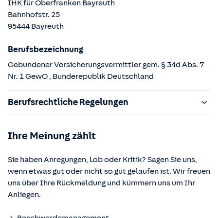
IHK für Oberfranken Bayreuth
Bahnhofstr.
25
95444
Bayreuth
Berufsbezeichnung
Gebundener Versicherungsvermittler gem. § 34d Abs. 7
Nr. 1 GewO
, Bunderepublik Deutschland
Berufsrechtliche Regelungen
§ 34d Gewerbeordnung (GewO)
Ihre Meinung zählt
§§ 59 – 68 Gesetz über den Versicherungsvertrag
(VVG)
Sie haben Anregungen, Lob oder Kritik? Sagen Sie uns,
§ 48b Versicherungsaufsichtsgesetz (VAG)
wenn etwas gut oder nicht so gut gelaufen ist. Wir freuen
Verordnung über die Versicherungsvermittlung und -
uns über Ihre Rückmeldung und kümmern uns um Ihr
beratung (VersVermV)
Anliegen.
Die berufsrechtlichen Regelungen können über die vom