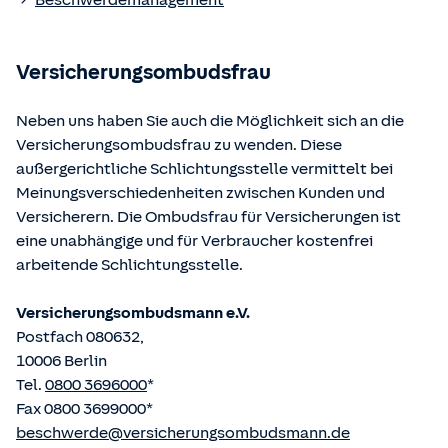
Beschwerdemanagement
Bundesministerium der Justiz und von der juris GmbH
betriebene Homepage
www.gesetze-im-internet.de
eingesehen und abgerufen werden.
Versicherungsombudsfrau
Neben uns haben Sie auch die Möglichkeit sich an die
Versicherungsombudsfrau zu wenden. Diese
außergerichtliche Schlichtungsstelle vermittelt bei
Meinungsverschiedenheiten zwischen Kunden und
Versicherern. Die Ombudsfrau für Versicherungen ist
eine unabhängige und für Verbraucher kostenfrei
arbeitende Schlichtungsstelle.
Versicherungsombudsmann e.V.
Postfach 080632,
10006 Berlin
Tel.
0800 3696000
*
Fax 0800 3699000*
beschwerde@versicherungsombudsmann.de