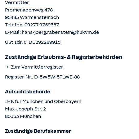
Vermittler
Promenadenweg 478
95485
Warmensteinach
Telefon:
09277 9759367
E-Mail:
hans-joerg.rabenstein@hukvm.de
USt.IdNr.:
DE292289915
Zuständige Erlaubnis- & Registerbehörden
Zum Vermittlerregister
Register-Nr.:
D-5W5W-5TLWE-88
Aufsichtsbehörde
IHK für München und Oberbayern
Max-Joseph-Str.
2
80333
München
Zuständige Berufskammer