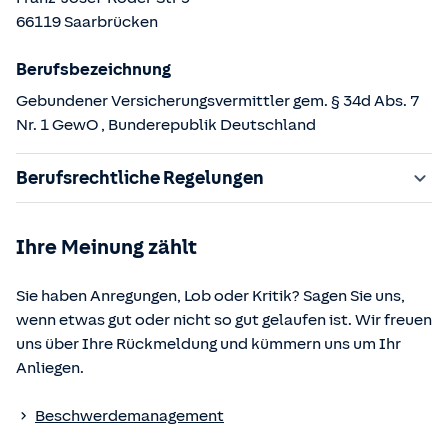
66119
Saarbrücken
Berufsbezeichnung
Gebundener Versicherungsvermittler gem. § 34d Abs. 7
Nr. 1 GewO
, Bunderepublik Deutschland
Berufsrechtliche Regelungen
§ 34d Gewerbeordnung (GewO)
Ihre Meinung zählt
§§ 59 – 68 Gesetz über den Versicherungsvertrag
(VVG)
Sie haben Anregungen, Lob oder Kritik? Sagen Sie uns,
§ 48b Versicherungsaufsichtsgesetz (VAG)
wenn etwas gut oder nicht so gut gelaufen ist. Wir freuen
Verordnung über die Versicherungsvermittlung und -
uns über Ihre Rückmeldung und kümmern uns um Ihr
beratung (VersVermV)
Anliegen.
Die berufsrechtlichen Regelungen können über die vom
Beschwerdemanagement
Bundesministerium der Justiz und von der juris GmbH