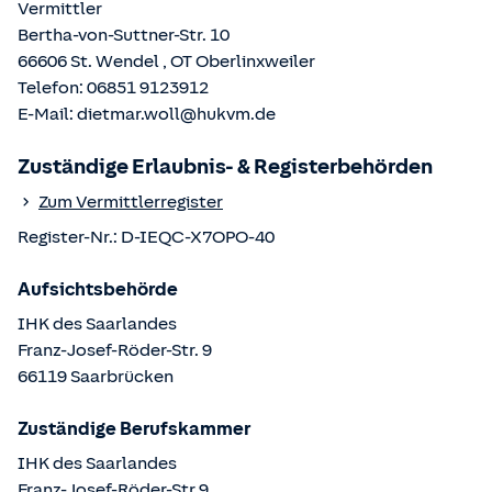
Vermittler
Bertha-von-Suttner-Str. 10
66606
St. Wendel
, OT
Oberlinxweiler
Telefon:
06851 9123912
E-Mail:
dietmar.woll@hukvm.de
Zuständige Erlaubnis- & Registerbehörden
Zum Vermittlerregister
Register-Nr.:
D-IEQC-X7OPO-40
Aufsichtsbehörde
IHK des Saarlandes
Franz-Josef-Röder-Str.
9
66119
Saarbrücken
Zuständige Berufskammer
IHK des Saarlandes
Franz-Josef-Röder-Str
9