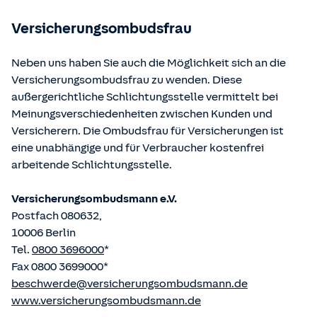
betriebene Homepage
www.gesetze-im-internet.de
eingesehen und abgerufen werden.
Versicherungsombudsfrau
Neben uns haben Sie auch die Möglichkeit sich an die
Versicherungsombudsfrau zu wenden. Diese
außergerichtliche Schlichtungsstelle vermittelt bei
Meinungsverschiedenheiten zwischen Kunden und
Versicherern. Die Ombudsfrau für Versicherungen ist
eine unabhängige und für Verbraucher kostenfrei
arbeitende Schlichtungsstelle.
Versicherungsombudsmann e.V.
Postfach 080632,
10006 Berlin
Tel.
0800 3696000
*
Fax 0800 3699000*
beschwerde@versicherungsombudsmann.de
www.versicherungsombudsmann.de