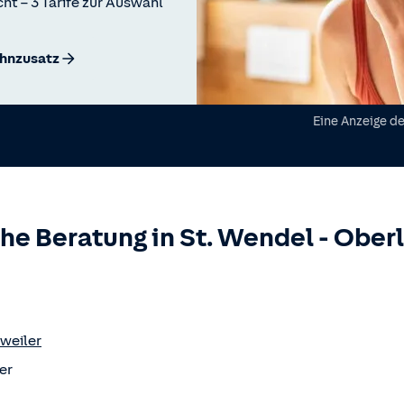
ht – 3 Tarife zur Auswahl
ahnzusatz
Eine Anzeige d
he Beratung in
St. Wendel
-
Oberl
weiler
er