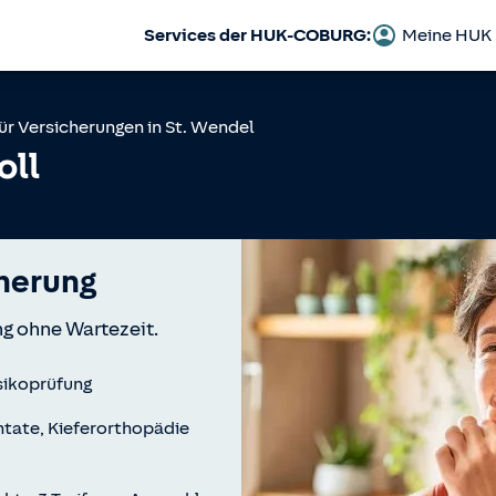
Services der HUK-COBURG:
Meine HUK
ür Versicherungen in
St. Wendel
oll
herung
g ohne Wartezeit.
sikoprüfung
ntate, Kieferorthopädie