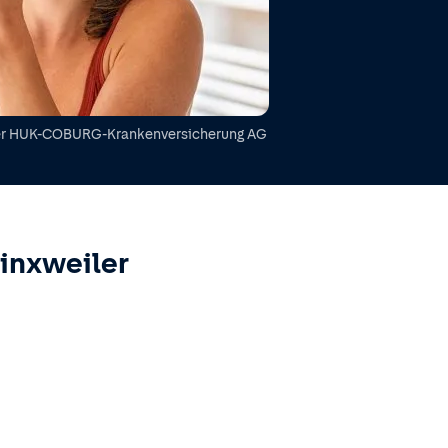
er
HUK-COBURG-Krankenversicherung AG
inxweiler