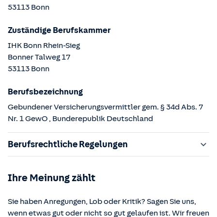
53113
Bonn
Zuständige Berufskammer
IHK Bonn Rhein-Sieg
Bonner Talweg
17
53113
Bonn
Berufsbezeichnung
Gebundener Versicherungsvermittler gem. § 34d Abs. 7
Nr. 1 GewO
, Bunderepublik Deutschland
Berufsrechtliche Regelungen
§ 34d Gewerbeordnung (GewO)
Ihre Meinung zählt
§§ 59 – 68 Gesetz über den Versicherungsvertrag
(VVG)
Sie haben Anregungen, Lob oder Kritik? Sagen Sie uns,
§ 48b Versicherungsaufsichtsgesetz (VAG)
wenn etwas gut oder nicht so gut gelaufen ist. Wir freuen