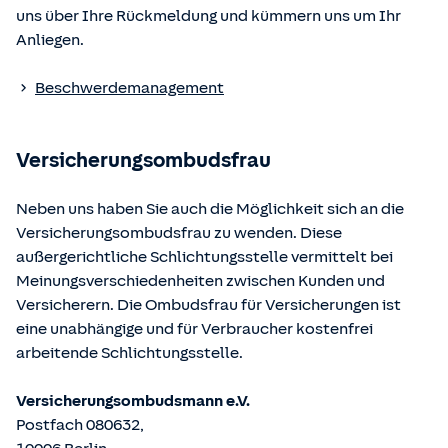
Verordnung über die Versicherungsvermittlung und -
uns über Ihre Rückmeldung und kümmern uns um Ihr
beratung (VersVermV)
Anliegen.
Die berufsrechtlichen Regelungen können über die vom
Beschwerdemanagement
Bundesministerium der Justiz und von der juris GmbH
betriebene Homepage
www.gesetze-im-internet.de
eingesehen und abgerufen werden.
Versicherungsombudsfrau
Neben uns haben Sie auch die Möglichkeit sich an die
Versicherungsombudsfrau zu wenden. Diese
außergerichtliche Schlichtungsstelle vermittelt bei
Meinungsverschiedenheiten zwischen Kunden und
Versicherern. Die Ombudsfrau für Versicherungen ist
eine unabhängige und für Verbraucher kostenfrei
arbeitende Schlichtungsstelle.
Versicherungsombudsmann e.V.
Postfach 080632,