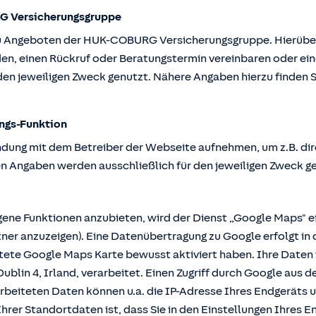
G Versicherungsgruppe
u Angeboten der HUK-COBURG Versicherungsgruppe. Hierüber k
en, einen Rückruf oder Beratungstermin vereinbaren oder ein
en jeweiligen Zweck genutzt. Nähere Angaben hierzu finden S
ngs-Funktion
ndung mit dem Betreiber der Webseite aufnehmen, um z.B. dir
n Angaben werden ausschließlich für den jeweiligen Zweck g
e Funktionen anzubieten, wird der Dienst „Google Maps" ei
r anzuzeigen). Eine Datenübertragung zu Google erfolgt in 
ttete Google Maps Karte bewusst aktiviert haben. Ihre Date
ublin 4, Irland, verarbeitet. Einen Zugriff durch Google aus 
rbeiteten Daten können u.a. die IP-Adresse Ihres Endgeräts 
hrer Standortdaten ist, dass Sie in den Einstellungen Ihres En