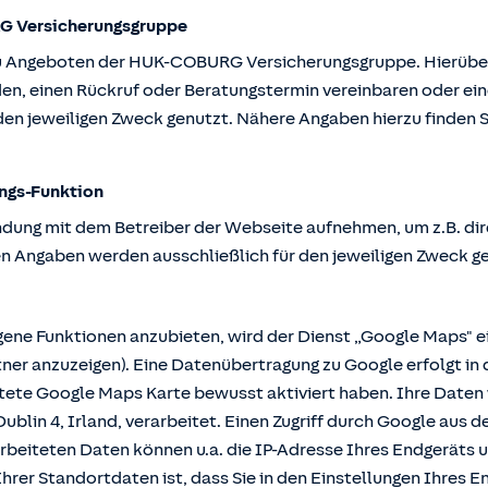
G Versicherungsgruppe
u Angeboten der HUK-COBURG Versicherungsgruppe. Hierüber k
en, einen Rückruf oder Beratungstermin vereinbaren oder ein
en jeweiligen Zweck genutzt. Nähere Angaben hierzu finden S
ngs-Funktion
ndung mit dem Betreiber der Webseite aufnehmen, um z.B. dir
n Angaben werden ausschließlich für den jeweiligen Zweck g
e Funktionen anzubieten, wird der Dienst „Google Maps" ei
r anzuzeigen). Eine Datenübertragung zu Google erfolgt in 
ttete Google Maps Karte bewusst aktiviert haben. Ihre Date
ublin 4, Irland, verarbeitet. Einen Zugriff durch Google aus 
rbeiteten Daten können u.a. die IP-Adresse Ihres Endgeräts 
hrer Standortdaten ist, dass Sie in den Einstellungen Ihres En