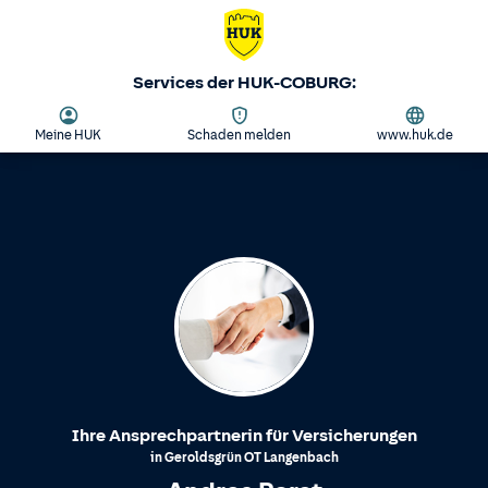
Services der HUK-COBURG:
Meine HUK
Schaden melden
www.huk.de
Ihre Ansprechpartnerin für Versicherungen
in
Geroldsgrün
OT
Langenbach