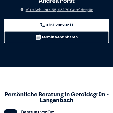
Andrea Porst
Alte Schulstr. 35
,
95179
Geroldsgrün
0151 29670211
Termin vereinbaren
Persönliche Beratung in
Geroldsgrün
-
Langenbach
Beratung vor Ort