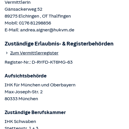
Vermittlerin
Gänsackerweg 52
89275
Elchingen
, OT
Thalfingen
Mobil:
0176 81298856
E-Mail:
andrea.aigner@hukvm.de
Zuständige Erlaubnis- & Registerbehörden
Zum Vermittlerregister
Register-Nr.:
D-RYFD-KT6MG-63
Aufsichtsbehörde
IHK für München und Oberbayern
Max-Joseph-Str.
2
80333
München
Zuständige Berufskammer
IHK Schwaben
Stettenstr.
1 + 3