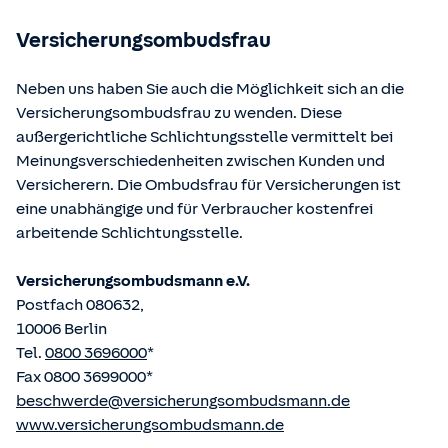
betriebene Homepage
www.gesetze-im-internet.de
eingesehen und abgerufen werden.
Versicherungsombudsfrau
Neben uns haben Sie auch die Möglichkeit sich an die
Versicherungsombudsfrau zu wenden. Diese
außergerichtliche Schlichtungsstelle vermittelt bei
Meinungsverschiedenheiten zwischen Kunden und
Versicherern. Die Ombudsfrau für Versicherungen ist
eine unabhängige und für Verbraucher kostenfrei
arbeitende Schlichtungsstelle.
Versicherungsombudsmann e.V.
Postfach 080632,
10006 Berlin
Tel.
0800 3696000
*
Fax 0800 3699000*
beschwerde@versicherungsombudsmann.de
www.versicherungsombudsmann.de