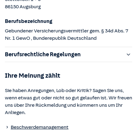
86150
Augsburg
Berufsbezeichnung
Gebundener Versicherungsvermittler gem. § 34d Abs. 7
Nr. 1 GewO
, Bunderepublik Deutschland
Berufsrechtliche Regelungen
§ 34d Gewerbeordnung (GewO)
Ihre Meinung zählt
§§ 59 – 68 Gesetz über den Versicherungsvertrag
(VVG)
Sie haben Anregungen, Lob oder Kritik? Sagen Sie uns,
§ 48b Versicherungsaufsichtsgesetz (VAG)
wenn etwas gut oder nicht so gut gelaufen ist. Wir freuen
Verordnung über die Versicherungsvermittlung und -
uns über Ihre Rückmeldung und kümmern uns um Ihr
beratung (VersVermV)
Anliegen.
Die berufsrechtlichen Regelungen können über die vom
Beschwerdemanagement
Bundesministerium der Justiz und von der juris GmbH