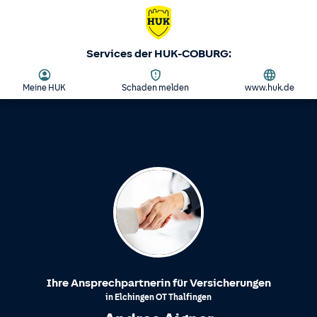
Services der HUK-COBURG:
Meine HUK
Schaden melden
www.huk.de
Ihre Ansprechpartnerin für Versicherungen
in
Elchingen
OT
Thalfingen