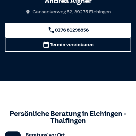
Andrea Aigner
Gänsackerweg 52
,
89275
Elchingen
0176 81298856
Termin vereinbaren
Persönliche Beratung in
Elchingen
-
Thalfingen
Beratung vor Ort