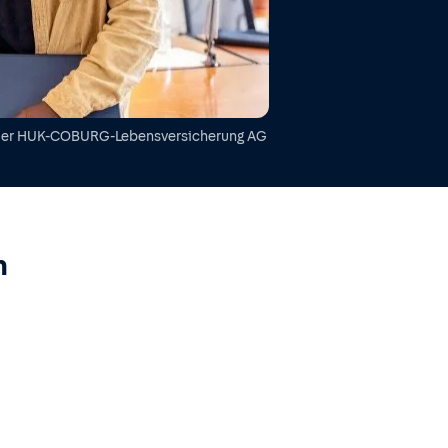
der
HUK-COBURG-Lebensversicherung AG
n