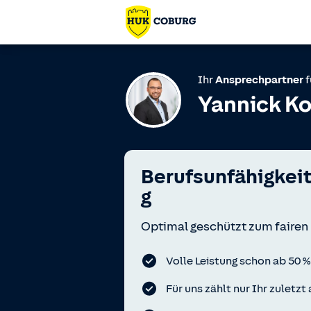
Ihr
Ansprechpartner
f
Yannick Ko
Berufsunfähigkei
g
Optimal geschützt zum fairen 
Volle Leistung schon ab 50 %
Für uns zählt nur Ihr zuletz