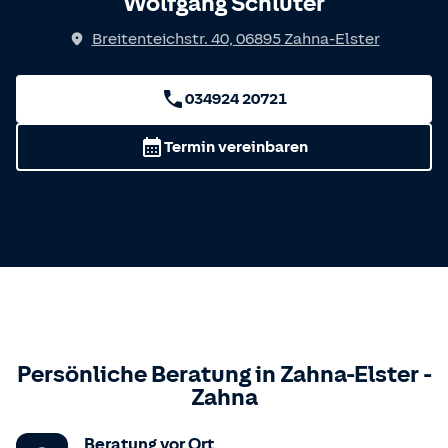
Wolfgang Schlüter
Breitenteichstr. 40
,
06895
Zahna-Elster
034924 20721
Termin vereinbaren
Persönliche Beratung in
Zahna-Elster
-
Zahna
Beratung vor Ort