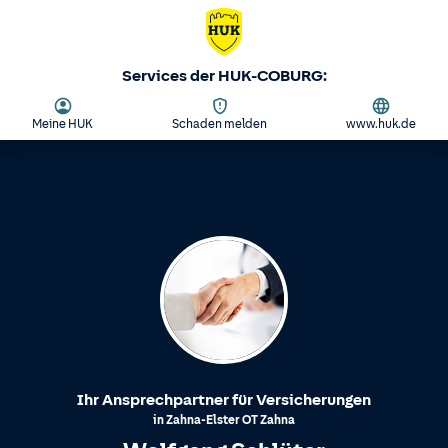
Services der HUK-COBURG:
Meine HUK
Schaden melden
www.huk.de
Ihr Ansprechpartner für Versicherungen
in
Zahna-Elster
OT
Zahna