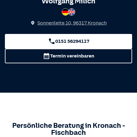
Spricht
Wolfgang Milich
Deutsch
Englisch
Sonnenleite 10
,
96317
Kronach
0151 56294117
Termin vereinbaren
Persönliche Beratung in
Kronach
-
Fischbach