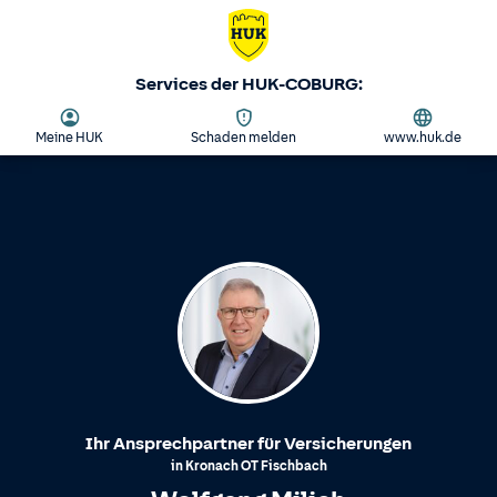
Services der HUK-COBURG:
Meine HUK
Schaden melden
www.huk.de
Ihr Ansprechpartner für Versicherungen
in
Kronach
OT
Fischbach