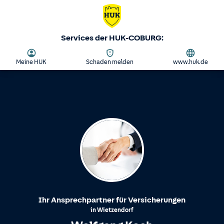
Services der HUK-COBURG:
Meine HUK
Schaden melden
www.huk.de
Ihr Ansprechpartner für Versicherungen
in
Wietzendorf