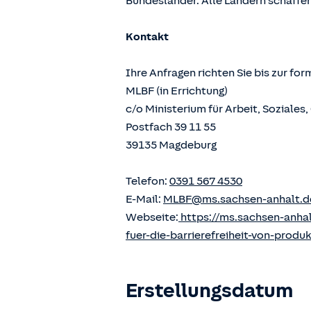
Bundesländer. Alle Ländern schaffen
Kontakt
Ihre Anfragen richten Sie bis zur fo
MLBF (in Errichtung)
c/o Ministerium für Arbeit, Soziale
Postfach 39 11 55
39135 Magdeburg
Telefon:
0391 567 4530
E-Mail:
MLBF@ms.sachsen-anhalt.d
Webseite:
https://ms.sachsen-anha
fuer-die-barrierefreiheit-von-produ
Erstellungsdatum