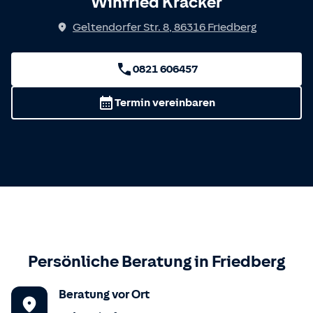
Winfried Kracker
Geltendorfer Str. 8
,
86316
Friedberg
0821 606457
Termin vereinbaren
Persönliche Beratung in
Friedberg
Beratung vor Ort