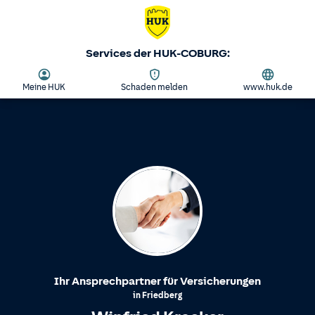
Services der HUK-COBURG:
Meine HUK
Schaden melden
www.huk.de
Ihr Ansprechpartner für Versicherungen
in
Friedberg