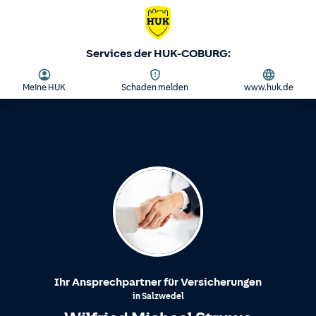
Services der HUK-COBURG:
Meine HUK
Schaden melden
www.huk.de
Ihr Ansprechpartner für Versicherungen
in
Salzwedel