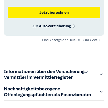
Jetzt berechnen
Zur Autoversicherung
Eine Anzeige der
HUK-COBURG VVaG
Informationen über den Versicherungs-
Vermittler im Vermittlerregister
Zuständige Aufsichtsbehörde:
Nachhaltigkeitsbezogene
Der Vermittler ist gebundener Versicherungsvermittler
Offenlegungspflichten als Finanzberater
gem. §34d GewO, bei der zuständigen IHK gemeldet und
in das
Im Folgenden finden Sie die gesetzlich geforderten
Vermittlerregister
eingetragen.