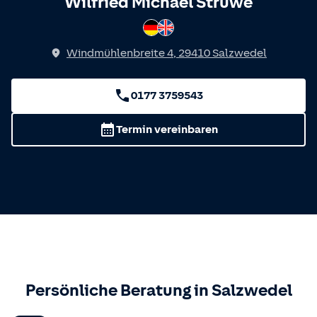
Spricht
Wilfried Michael Struwe
Deutsch
Englisch
Windmühlenbreite 4
,
29410
Salzwedel
0177 3759543
Termin vereinbaren
Persönliche Beratung in
Salzwedel