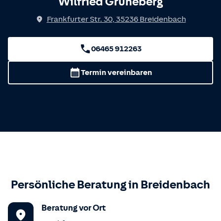
Wilfried Grüneberg
Frankfurter Str. 30
,
35236
Breidenbach
06465 912263
Termin vereinbaren
Persönliche Beratung in
Breidenbach
Beratung vor Ort