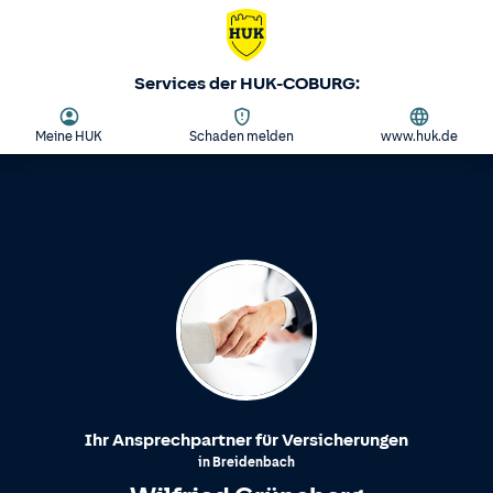
Services der HUK-COBURG:
Meine HUK
Schaden melden
www.huk.de
Ihr Ansprechpartner für Versicherungen
in
Breidenbach