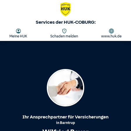
Services der HUK-COBURG:
Meine HUK
Schaden melden
www.huk.de
Ihr Ansprechpartner für Versicherungen
in
Barntrup