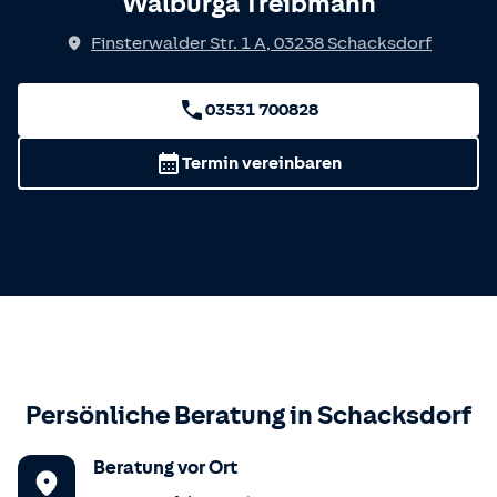
Walburga Treibmann
Finsterwalder Str. 1 A
,
03238
Schacksdorf
03531 700828
Termin vereinbaren
Persönliche Beratung in
Schacksdorf
Beratung vor Ort