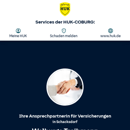
Services der HUK-COBURG:
Meine HUK
Schaden melden
www.huk.de
Ihre Ansprechpartnerin für Versicherungen
in
Schacksdorf