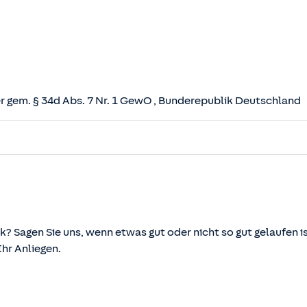
 gem. § 34d Abs. 7 Nr. 1 GewO
, Bunderepublik Deutschland
herungsvertrag (VVG)
tz (VAG)
svermittlung und -beratung (VersVermV)
k? Sagen Sie uns, wenn etwas gut oder nicht so gut gelaufen is
r Anliegen.
önnen über die vom Bundesministerium der Justiz und von d
ehen und abgerufen werden.