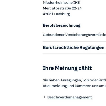
Niederrheinische IHK
Mercatorstraße
22-24
47051
Duisburg
Berufsbezeichnung
Gebundener Versicherungsvermittler
Berufsrechtliche Regelungen
§ 34d Gewerbeordnung (GewO)
§§ 59 – 68 Gesetz über den Versic
Ihre Meinung zählt
§ 48b Versicherungsaufsichtsgese
Verordnung über die Versicherung
Sie haben Anregungen, Lob oder Kriti
Rückmeldung und kümmern uns um Ih
Die berufsrechtlichen Regelungen k
www.gesetze-im-internet.de
einges
Beschwerdemanagement