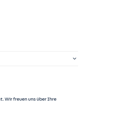
t. Wir freuen uns über Ihre
er juris GmbH betriebene Homepage