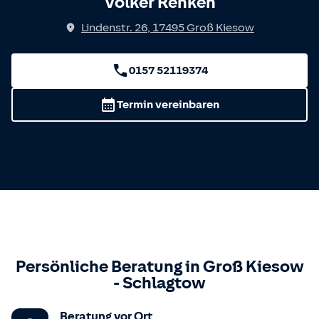
Volker Renken
Lindenstr. 26
,
17495
Groß Kiesow
0157 52119374
Termin vereinbaren
Persönliche Beratung in
Groß Kiesow
-
Schlagtow
Beratung vor Ort