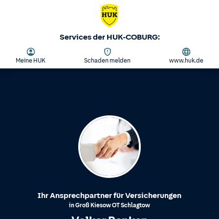
Services der HUK-COBURG:
Meine HUK
Schaden melden
www.huk.de
Ihr Ansprechpartner für Versicherungen
in
Groß Kiesow
OT
Schlagtow