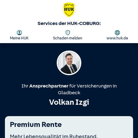
Services der HUK-COBURG:
Meine HUK
Schaden melden
www.huk.de
Ihr
Ansprechpartner
für Versicherungen in
Gladbeck
Volkan Izgi
Premium Rente
Mehr Lebensqualität im Ruhestand.