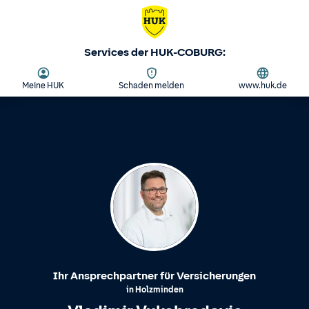
Services der HUK-COBURG:
Meine HUK
Schaden melden
www.huk.de
Ihr Ansprechpartner für Versicherungen
in
Holzminden