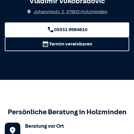
Vladimir Vukobradovic
Johannisstr. 2
,
37603
Holzminden
05531 9984610
Termin vereinbaren
Persönliche Beratung in
Holzminden
Beratung vor Ort