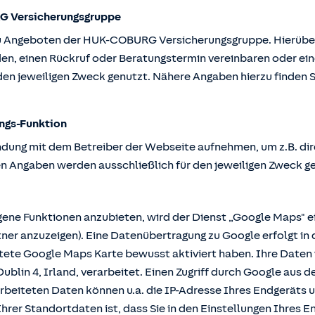
G Versicherungsgruppe
u Angeboten der HUK-COBURG Versicherungsgruppe. Hierüber k
en, einen Rückruf oder Beratungstermin vereinbaren oder ein
en jeweiligen Zweck genutzt. Nähere Angaben hierzu finden S
ngs-Funktion
ndung mit dem Betreiber der Webseite aufnehmen, um z.B. dir
n Angaben werden ausschließlich für den jeweiligen Zweck g
e Funktionen anzubieten, wird der Dienst „Google Maps" ei
r anzuzeigen). Eine Datenübertragung zu Google erfolgt in 
ttete Google Maps Karte bewusst aktiviert haben. Ihre Date
ublin 4, Irland, verarbeitet. Einen Zugriff durch Google aus 
rbeiteten Daten können u.a. die IP-Adresse Ihres Endgeräts 
hrer Standortdaten ist, dass Sie in den Einstellungen Ihres En