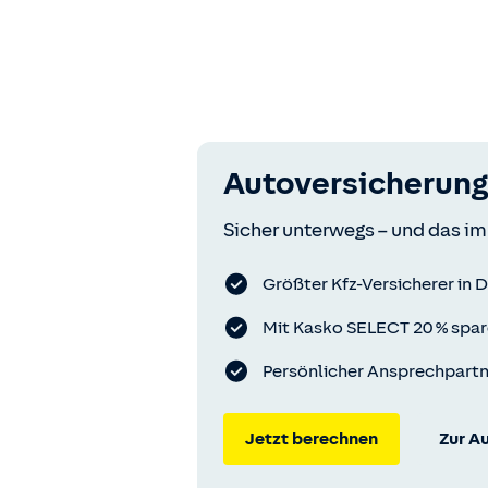
Autoversicherung
Sicher unterwegs – und das im
Größter Kfz-Versicherer in 
Mit Kasko SELECT 20 % spa
Persönlicher Ansprechpart
Jetzt berechnen
Zur A