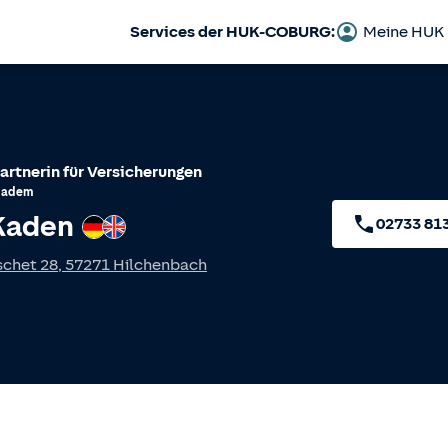
Services der HUK-COBURG:
Meine HUK
artnerin für Versicherungen
Hadem
Kaden
Deutsch
Englisch
02733 81
schet 28
,
57271
Hilchenbach