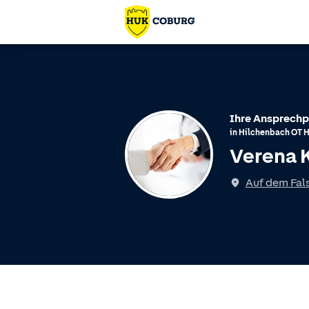
Ihre Ansprechp
in
Hilchenbach
OT
Verena 
Spricht
Auf dem Fal