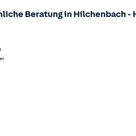
liche Beratung in
Hilchenbach
-
m
er