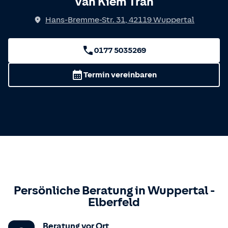
Van Kiem Tran
Hans-Bremme-Str. 31
,
42119
Wuppertal
0177 5035269
Termin vereinbaren
Persönliche Beratung in
Wuppertal
-
Elberfeld
Beratung vor Ort