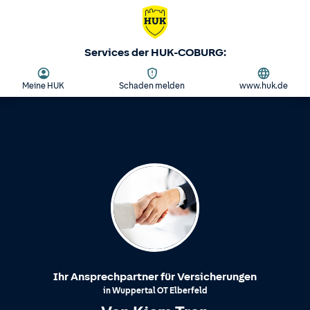
Services der HUK-COBURG:
Meine HUK
Schaden melden
www.huk.de
Ihr Ansprechpartner für Versicherungen
in
Wuppertal
OT
Elberfeld