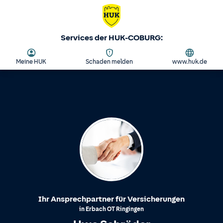
Services der HUK-COBURG:
Meine HUK
Schaden melden
www.huk.de
Ihr Ansprechpartner für Versicherungen
in
Erbach
OT
Ringingen