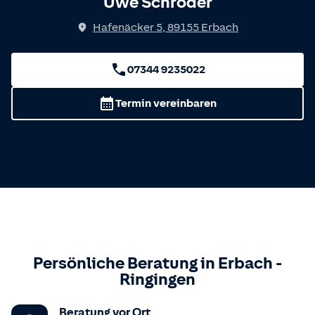
Uwe Schröder
Hafenäcker 5
,
89155
Erbach
07344 9235022
Termin vereinbaren
Persönliche Beratung in
Erbach
-
Ringingen
Beratung vor Ort