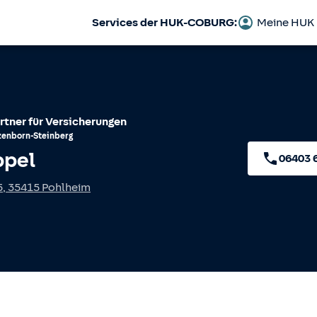
Services der HUK-COBURG:
Meine HUK
rtner für Versicherungen
enborn-Steinberg
ppel
06403 
5
,
35415
Pohlheim