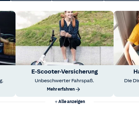
E-Scooter-Versicherung
H
g.
Unbeschwerter Fahrspaß.
Die Di
Mehr erfahren
Alle anzeigen