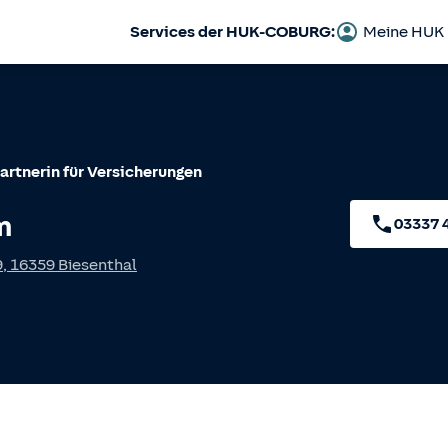
Services der HUK-COBURG:
Meine HUK
artnerin für Versicherungen
m
03337 
9
,
16359
Biesenthal