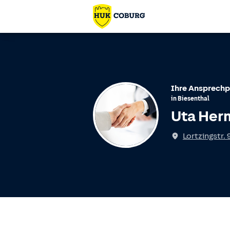
Ihre Ansprechp
in
Biesenthal
Uta Her
Lortzingstr. 