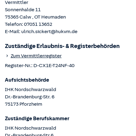
Vermittler
Sonnenhalde 11
75365
Calw
, OT
Heumaden
Telefon:
07051 13652
E-Mail:
ulrich.sickert@hukvm.de
Zuständige Erlaubnis- & Registerbehörden
Zum Vermittlerregister
Register-Nr.:
D-CX1E-T24NF-40
Aufsichtsbehörde
IHK Nordschwarzwald
Dr.-Brandenburg-Str.
6
75173
Pforzheim
Zuständige Berufskammer
IHK Nordschwarzwald
Dr.-Brandenburg-Str
6