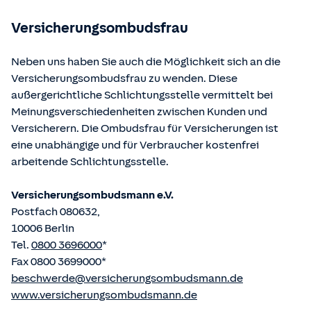
betriebene Homepage
www.gesetze-im-internet.de
eingesehen und abgerufen werden.
Versicherungsombudsfrau
Neben uns haben Sie auch die Möglichkeit sich an die
Versicherungsombudsfrau zu wenden. Diese
außergerichtliche Schlichtungsstelle vermittelt bei
Meinungsverschiedenheiten zwischen Kunden und
Versicherern. Die Ombudsfrau für Versicherungen ist
eine unabhängige und für Verbraucher kostenfrei
arbeitende Schlichtungsstelle.
Versicherungsombudsmann e.V.
Postfach 080632,
10006 Berlin
Tel.
0800 3696000
*
Fax 0800 3699000*
beschwerde@versicherungsombudsmann.de
www.versicherungsombudsmann.de