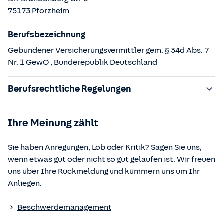
75173
Pforzheim
Berufsbezeichnung
Gebundener Versicherungsvermittler gem. § 34d Abs. 7
Nr. 1 GewO
, Bunderepublik Deutschland
Berufsrechtliche Regelungen
§ 34d Gewerbeordnung (GewO)
Ihre Meinung zählt
§§ 59 – 68 Gesetz über den Versicherungsvertrag
(VVG)
Sie haben Anregungen, Lob oder Kritik? Sagen Sie uns,
§ 48b Versicherungsaufsichtsgesetz (VAG)
wenn etwas gut oder nicht so gut gelaufen ist. Wir freuen
Verordnung über die Versicherungsvermittlung und -
uns über Ihre Rückmeldung und kümmern uns um Ihr
beratung (VersVermV)
Anliegen.
Die berufsrechtlichen Regelungen können über die vom
Beschwerdemanagement
Bundesministerium der Justiz und von der juris GmbH