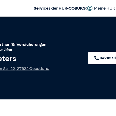
Services der HUK-COBURG:
Meine HUK
rtner für Versicherungen
kmühlen
eters
04745 9
 Str. 22
,
27624
Geestland