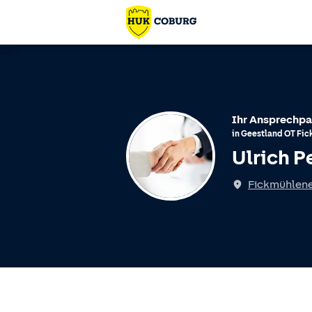
Ihr Ansprechpa
in
Geestland
OT
Fic
Ulrich P
Fickmühlener