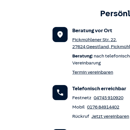
Persönl
Beratung vor Ort
Fickmühlener Str. 22
,
27624
Geestland
,
Fickmüh
Beratung:
nach telefonisch
Vereinbarung
Termin vereinbaren
Telefonisch erreichbar
Festnetz
04745 910920
Mobil
0176 84914402
Rückruf
Jetzt vereinbaren