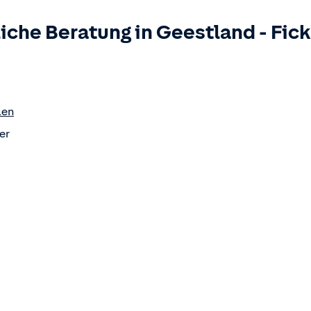
iche Beratung in
Geestland
-
Fic
len
er