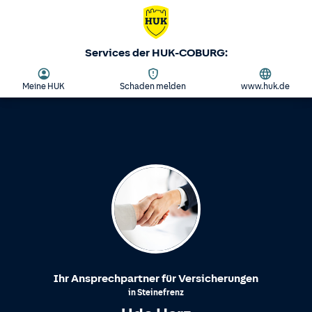
Services der HUK-COBURG:
Meine HUK
Schaden melden
www.huk.de
Ihr Ansprechpartner für Versicherungen
in
Steinefrenz