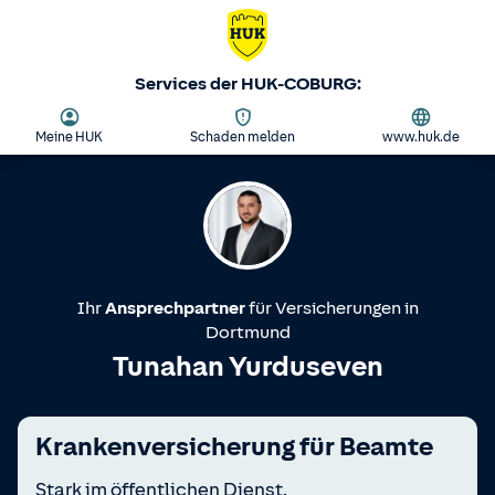
Services der HUK-COBURG:
Meine HUK
Schaden melden
www.huk.de
Ihr
Ansprechpartner
für Versicherungen in
Dortmund
Tunahan Yurduseven
Kranken­versicherung für Beamte
Stark im öffentlichen Dienst.