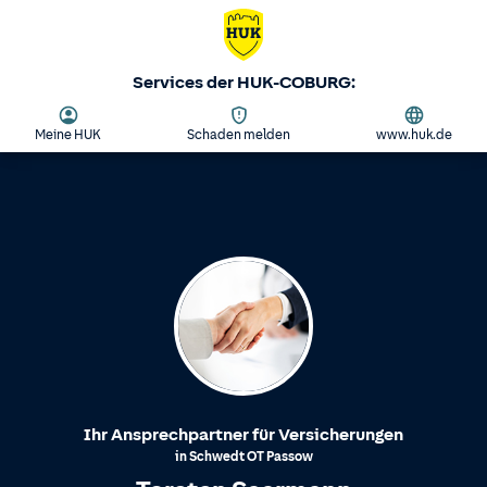
Services der HUK-COBURG:
Meine HUK
Schaden melden
www.huk.de
Ihr Ansprechpartner für Versicherungen
in
Schwedt
OT
Passow