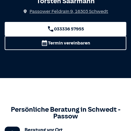
Torsten Saarmann
Passower Feldrain 9
,
16303
Schwedt
033336 57955
Termin vereinbaren
Persönliche Beratung in
Schwedt
-
Passow
Beratung vor Ort