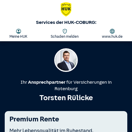
Services der HUK-COBURG:
Meine HUK
Schaden melden
www.huk.de
Ihr
Ansprechpartner
für Versicherungen in
Rotenburg
Torsten Rülicke
Premium Rente
Mehr Lebensqualität im Ruhestand.