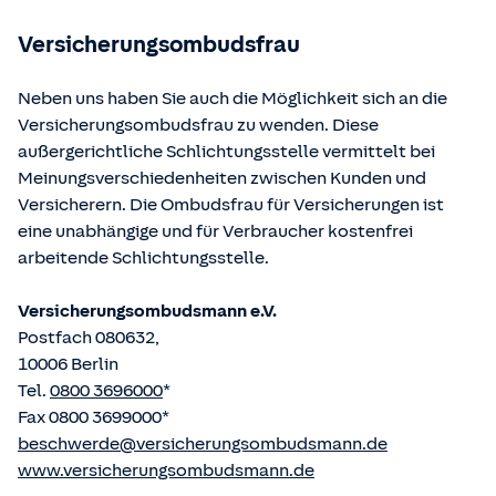
betriebene Homepage
www.gesetze-im-internet.de
eingesehen und abgerufen werden.
Versicherungsombudsfrau
Neben uns haben Sie auch die Möglichkeit sich an die
Versicherungsombudsfrau zu wenden. Diese
außergerichtliche Schlichtungsstelle vermittelt bei
Meinungsverschiedenheiten zwischen Kunden und
Versicherern. Die Ombudsfrau für Versicherungen ist
eine unabhängige und für Verbraucher kostenfrei
arbeitende Schlichtungsstelle.
Versicherungsombudsmann e.V.
Postfach 080632,
10006 Berlin
Tel.
0800 3696000
*
Fax 0800 3699000*
beschwerde@versicherungsombudsmann.de
www.versicherungsombudsmann.de