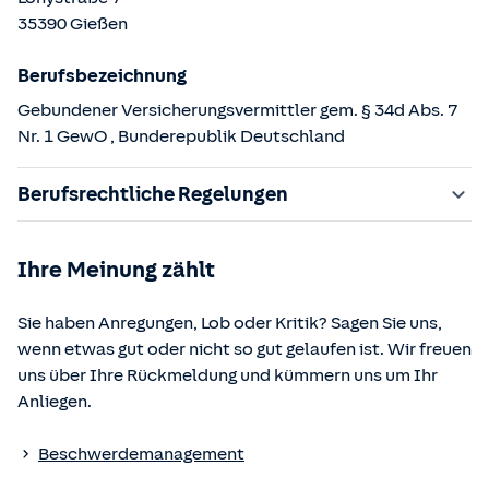
35390
Gießen
Berufsbezeichnung
Gebundener Versicherungsvermittler gem. § 34d Abs. 7
Nr. 1 GewO
, Bunderepublik Deutschland
Berufsrechtliche Regelungen
§ 34d Gewerbeordnung (GewO)
Ihre Meinung zählt
§§ 59 – 68 Gesetz über den Versicherungsvertrag
(VVG)
Sie haben Anregungen, Lob oder Kritik? Sagen Sie uns,
§ 48b Versicherungsaufsichtsgesetz (VAG)
wenn etwas gut oder nicht so gut gelaufen ist. Wir freuen
Verordnung über die Versicherungsvermittlung und -
uns über Ihre Rückmeldung und kümmern uns um Ihr
beratung (VersVermV)
Anliegen.
Die berufsrechtlichen Regelungen können über die vom
Beschwerdemanagement
Bundesministerium der Justiz und von der juris GmbH