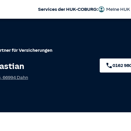
Services der HUK-COBURG:
Meine HUK
rtner für Versicherungen
astian
0162 98
3
,
66994
Dahn