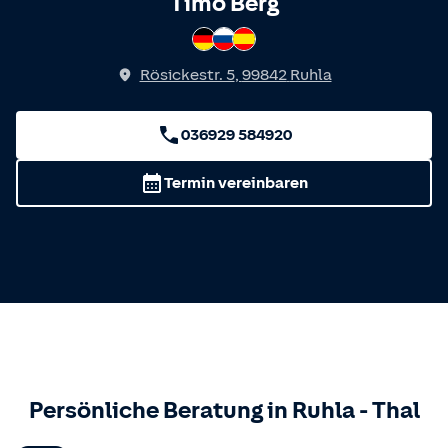
Spricht
Timo Berg
Deutsch
Russisch
Spanisch
Rösickestr. 5
,
99842
Ruhla
036929 584920
Termin vereinbaren
Persönliche Beratung in
Ruhla
-
Thal