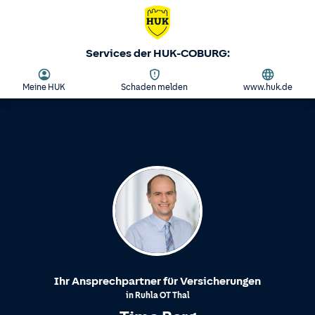
Services der HUK-COBURG:
Meine HUK
Schaden melden
www.huk.de
Ihr Ansprechpartner für Versicherungen
in
Ruhla
OT
Thal