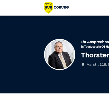
Ihr Ansprechpa
in
Taunusstein
OT
H
Thorste
Spricht
Aarstr. 118
,