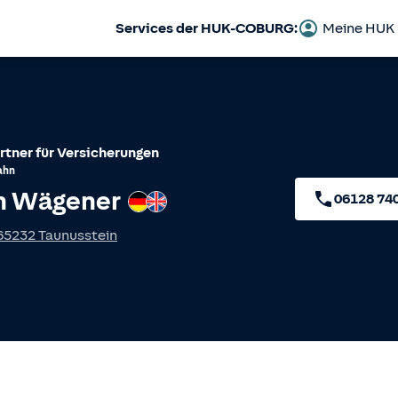
Services der HUK-COBURG:
Meine HUK
rtner für Versicherungen
ahn
n Wägener
Deutsch
Englisch
06128 74
65232
Taunusstein