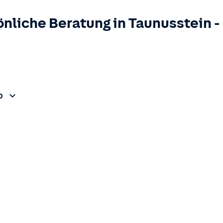
önliche Beratung in
Taunusstein
-
0