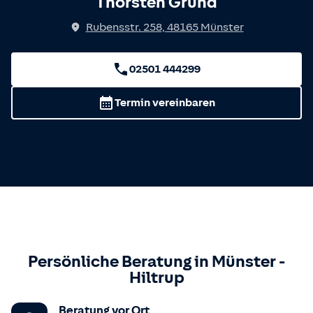
Thorsten Grund
Rubensstr. 258
,
48165
Münster
02501 444299
Termin vereinbaren
Persönliche Beratung in
Münster
-
Hiltrup
Beratung vor Ort