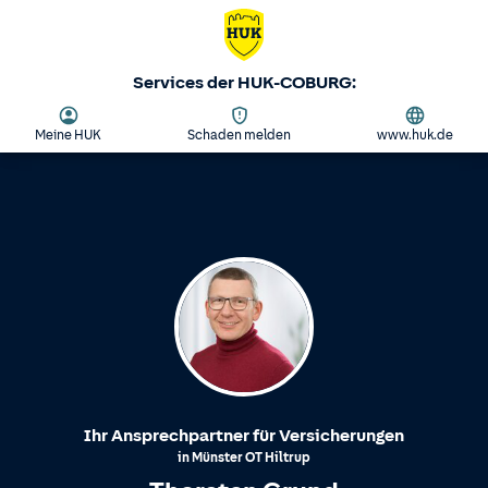
Services der HUK-COBURG:
Meine HUK
Schaden melden
www.huk.de
Ihr Ansprechpartner für Versicherungen
in
Münster
OT
Hiltrup