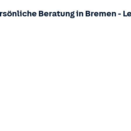
rsönliche Beratung in
Bremen
-
L