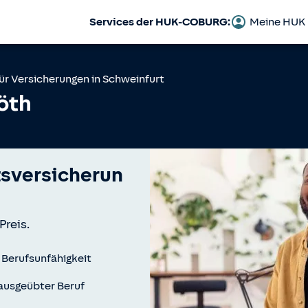
Services der HUK-COBURG:
Meine HUK
ür Versicherungen in
Schweinfurt
öth
tsversicherun
Preis.
 Berufsunfähigkeit
t ausgeübter Beruf