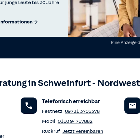
ür junge Leute bis 30 Jahre
Informationen
Eine Anzeige 
ratung in
Schweinfurt
-
Nordwestl
Telefonisch erreichbar
Festnetz
09721 3703378
Mobil
0160 94767882
Rückruf
Jetzt vereinbaren
er