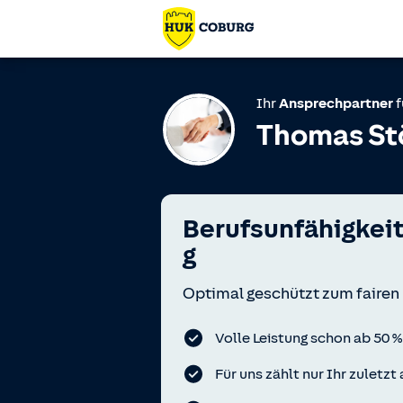
Ihr
Ansprechpartner
f
Thomas St
Berufsunfähigkei
g
Optimal geschützt zum fairen 
Volle Leistung schon ab 50 %
Für uns zählt nur Ihr zuletz