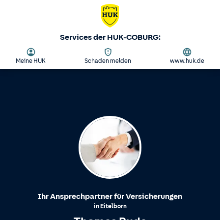
Services der HUK-COBURG:
Meine HUK
Schaden melden
www.huk.de
Ihr Ansprechpartner für Versicherungen
in
Eitelborn