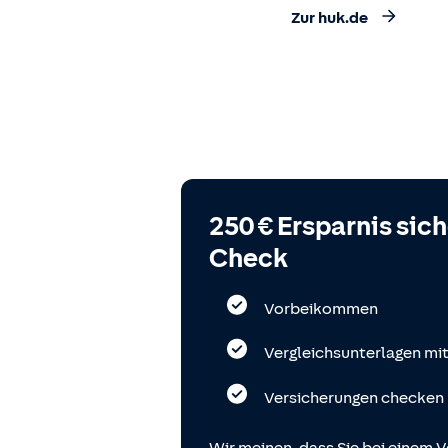
Zur huk.de
250 € Ersparnis sic
Check
Vorbeikommen
Vergleichsunterlagen mi
Versicherungen checken