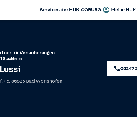
Services der HUK-COBURG:
Meine HUK
rtner für Versicherungen
OT
Stockheim
Lussi
08247 
l 45
,
86825
Bad Wörishofen