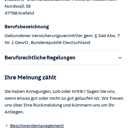
Nordwall
39
47798
Krefeld
Berufsbezeichnung
Gebundener Versicherungsvermittler gem. § 34d Abs. 7
Nr. 1 GewO
, Bunderepublik Deutschland
Berufsrechtliche Regelungen
§ 34d Gewerbeordnung (GewO)
Ihre Meinung zählt
§§ 59 – 68 Gesetz über den Versicherungsvertrag
(VVG)
Sie haben Anregungen, Lob oder Kritik? Sagen Sie uns,
§ 48b Versicherungsaufsichtsgesetz (VAG)
wenn etwas gut oder nicht so gut gelaufen ist. Wir freuen
Verordnung über die Versicherungsvermittlung und -
uns über Ihre Rückmeldung und kümmern uns um Ihr
beratung (VersVermV)
Anliegen.
Die berufsrechtlichen Regelungen können über die vom
Beschwerdemanagement