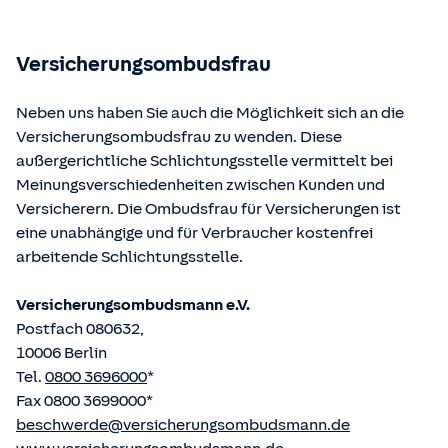
Bundesministerium der Justiz und von der juris GmbH
betriebene Homepage
www.gesetze-im-internet.de
eingesehen und abgerufen werden.
Versicherungsombudsfrau
Neben uns haben Sie auch die Möglichkeit sich an die
Versicherungsombudsfrau zu wenden. Diese
außergerichtliche Schlichtungsstelle vermittelt bei
Meinungsverschiedenheiten zwischen Kunden und
Versicherern. Die Ombudsfrau für Versicherungen ist
eine unabhängige und für Verbraucher kostenfrei
arbeitende Schlichtungsstelle.
Versicherungsombudsmann e.V.
Postfach 080632,
10006 Berlin
Tel.
0800 3696000
*
Fax 0800 3699000*
beschwerde@versicherungsombudsmann.de