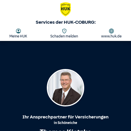
Services der HUK-COBURG:
Meine HUK
Schaden melden
www.huk.de
Ihr Ansprechpartner für Versicherungen
in
Schöneiche