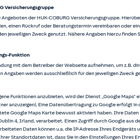
G Versicherungsgruppe
u Angeboten der HUK-COBURG Versicherungsgruppe. Hierüber k
en, einen Rückruf oder Beratungstermin vereinbaren oder ein
en jeweiligen Zweck genutzt. Nähere Angaben hierzu finden S
ngs-Funktion
ndung mit dem Betreiber der Webseite aufnehmen, um z.B. dir
n Angaben werden ausschließlich für den jeweiligen Zweck g
e Funktionen anzubieten, wird der Dienst „Google Maps" ei
r anzuzeigen). Eine Datenübertragung zu Google erfolgt in 
ttete Google Maps Karte bewusst aktiviert haben. Ihre Date
ublin 4, Irland, verarbeitet. Einen Zugriff durch Google aus 
rbeiteten Daten können u.a. die IP-Adresse Ihres Endgeräts 
hrer Standortdaten ist, dass Sie in den Einstellungen Ihres En